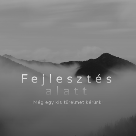
Fejlesztés
alatt
Még egy kis türelmet kérünk!